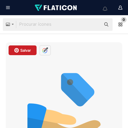
0
Salvar