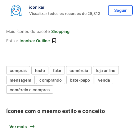
iconixar
Seguir
Visualizar todos os recursos de 29,812
Mais ícones do pacote
Shopping
Estilo:
Iconixar Outline
compras
texto
falar
comércio
loja online
mensagem
comprando
bate-papo
venda
comércio e compras
Ícones com o mesmo estilo e conceito
Ver mais