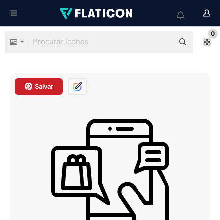
0
Salvar