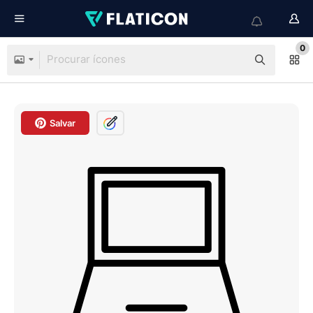
0
Salvar