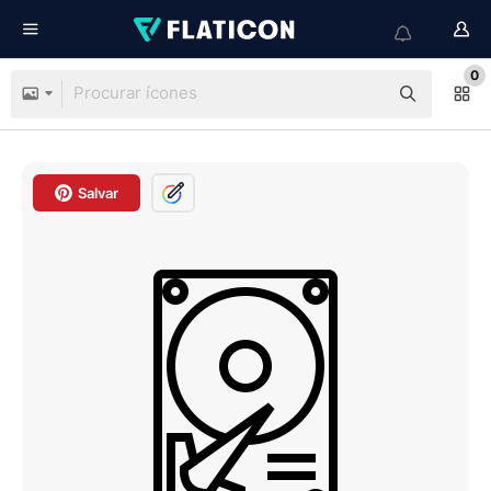
0
Salvar