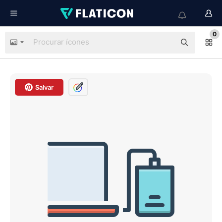
0
Salvar