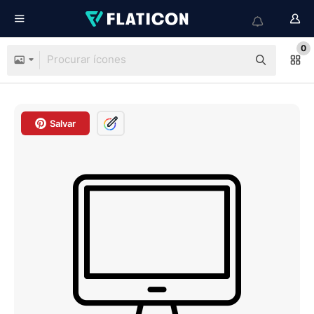
0
Salvar