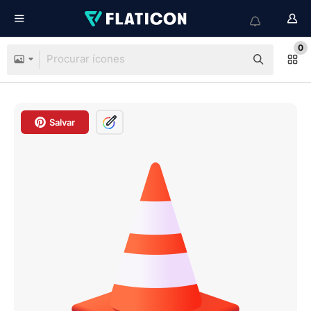
0
Salvar