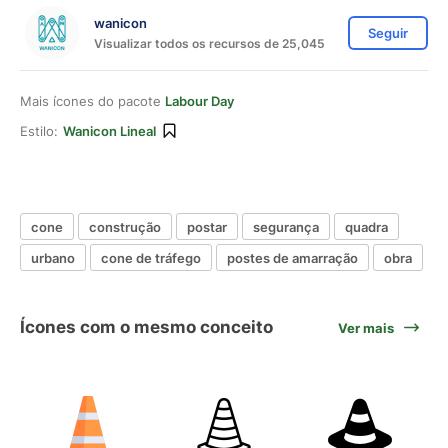
wanicon
Seguir
Visualizar todos os recursos de 25,045
Mais ícones do pacote
Labour Day
Estilo:
Wanicon Lineal
cone
construção
postar
segurança
quadra
urbano
cone de tráfego
postes de amarração
obra
Ícones com o mesmo conceito
Ver mais