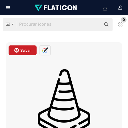
0
Salvar