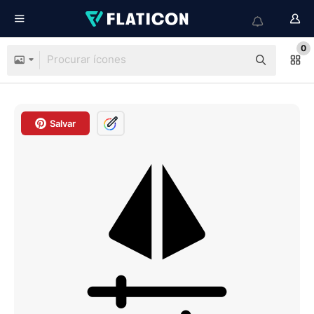
0
Salvar