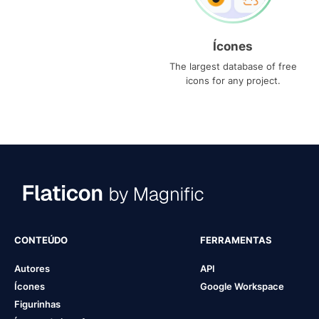
Ícones
The largest database of free
icons for any project.
CONTEÚDO
FERRAMENTAS
Autores
API
Ícones
Google Workspace
Figurinhas