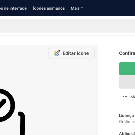
s de interface
Ícones animados
Mais
Editar ícone
Confira
Ma
Licença 
Grátis p
Atribuiç