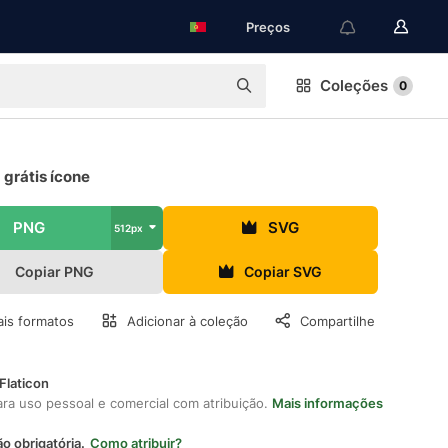
Preços
Coleções
0
 grátis ícone
PNG
SVG
512px
Copiar PNG
Copiar SVG
is formatos
Adicionar à coleção
Compartilhe
Flaticon
ara uso pessoal e comercial com atribuição.
Mais informações
ão obrigatória.
Como atribuir?