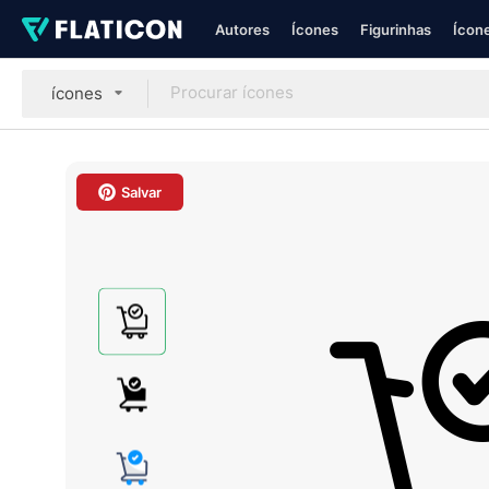
Autores
Ícones
Figurinhas
Ícone
ícones
Salvar