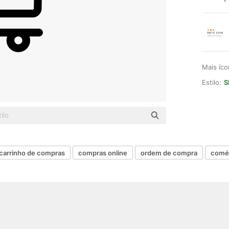
Mais íc
Estilo:
S
carrinho de compras
compras online
ordem de compra
comér