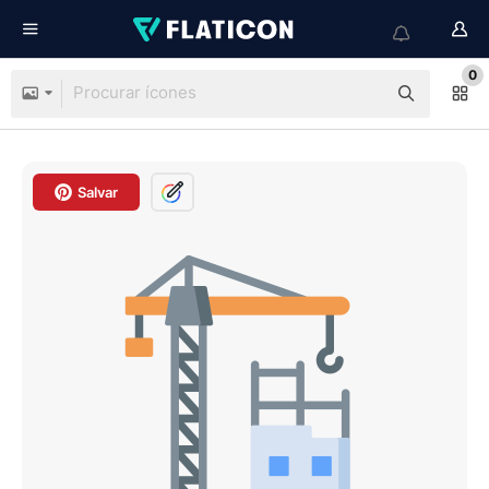
0
Salvar