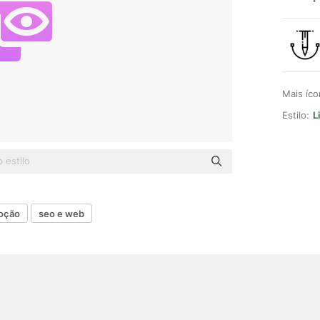
Mais íc
Estilo:
L
oção
seo e web