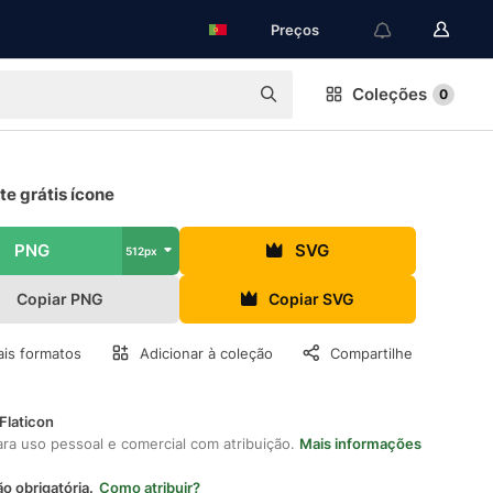
Preços
Coleções
0
e grátis ícone
PNG
SVG
512px
Copiar PNG
Copiar SVG
is formatos
Adicionar à coleção
Compartilhe
Flaticon
ara uso pessoal e comercial com atribuição.
Mais informações
ão obrigatória.
Como atribuir?