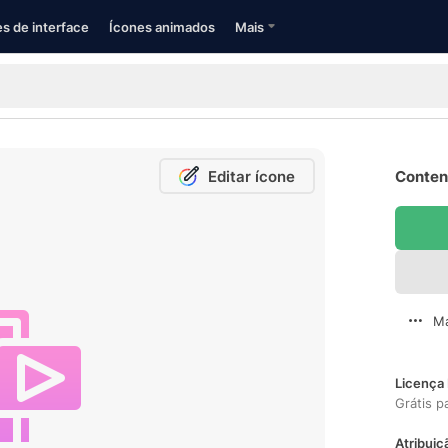
s de interface
Ícones animados
Mais
Editar ícone
Content
Ma
Licença 
Grátis p
Atribuiç