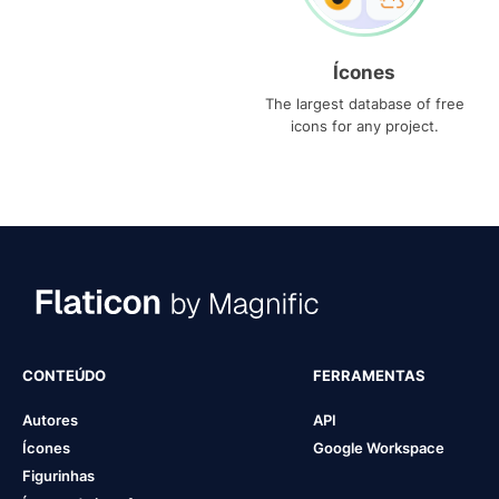
Ícones
The largest database of free
icons for any project.
CONTEÚDO
FERRAMENTAS
Autores
API
Ícones
Google Workspace
Figurinhas