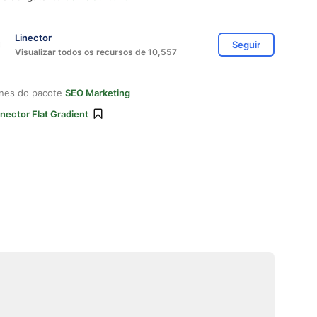
Linector
Seguir
Visualizar todos os recursos de 10,557
ones do pacote
SEO Marketing
inector Flat Gradient