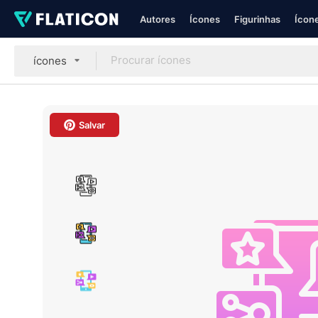
Autores
Ícones
Figurinhas
Ícone
ícones
Salvar