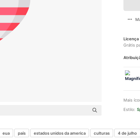
Ma
Licença 
Grátis p
Atribuiç
Mais íc
Estilo:
S
eua
país
estados unidos da america
culturas
4 de julho