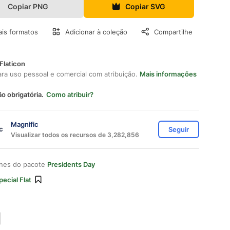
Copiar PNG
Copiar SVG
is formatos
Adicionar à coleção
Compartilhe
Flaticon
ara uso pessoal e comercial com atribuição.
Mais informações
ão obrigatória.
Como atribuir?
Magnific
Seguir
Visualizar todos os recursos de 3,282,856
ones do pacote
Presidents Day
pecial Flat