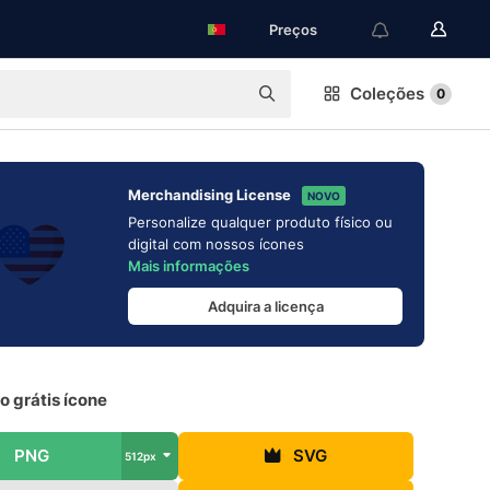
Preços
Coleções
0
Merchandising License
NOVO
Personalize qualquer produto físico ou
digital com nossos ícones
Mais informações
Adquira a licença
 grátis ícone
PNG
SVG
512px