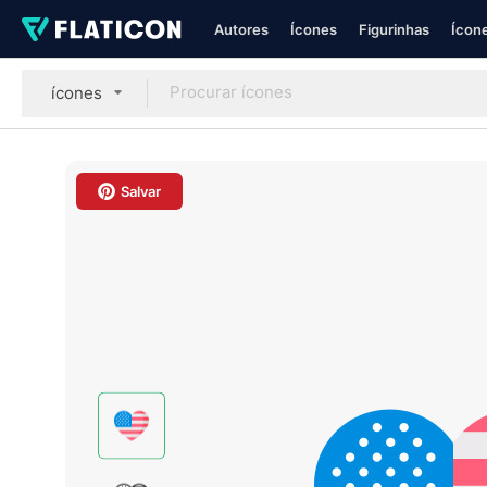
Autores
Ícones
Figurinhas
Ícone
ícones
Salvar