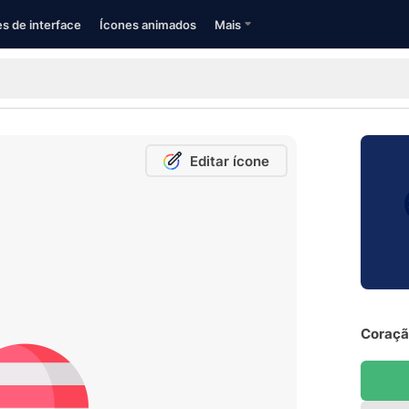
s de interface
Ícones animados
Mais
Editar ícone
Coração