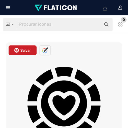
0
Salvar