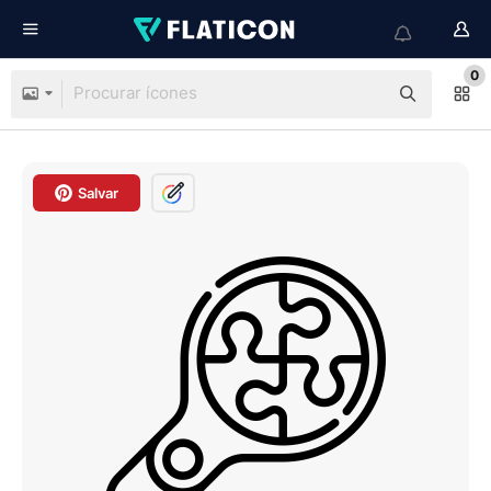
0
Salvar