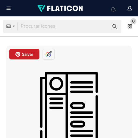
0
Salvar