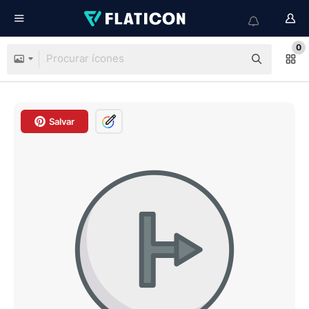
0
Salvar