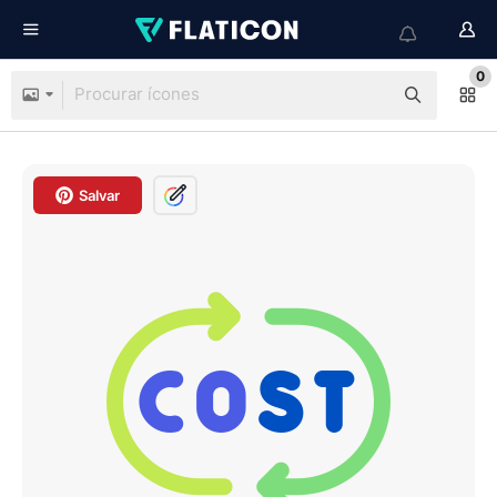
0
Salvar