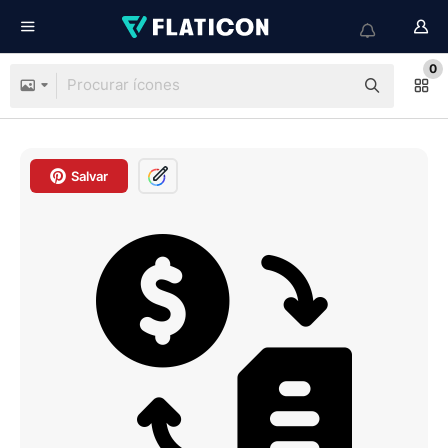
0
Salvar