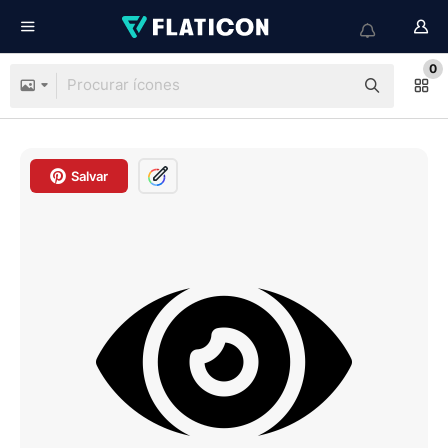
0
Salvar