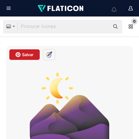
0
Salvar