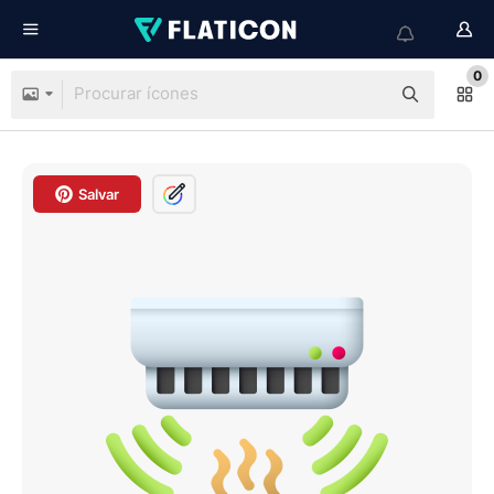
0
Salvar