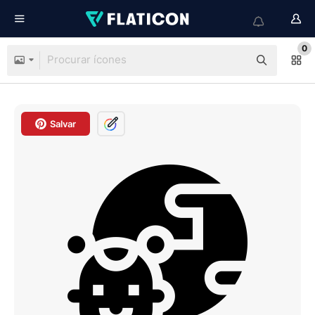
0
Salvar