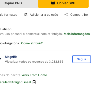
Copiar PNG
Copiar SVG
is formatos
Adicionar à coleção
Compartilhe
Flaticon
ara uso pessoal e comercial com atribuição.
Mais informações
ão obrigatória.
Como atribuir?
Magnific
Seguir
Visualizar todos os recursos de 3,282,856
ones do pacote
Work From Home
etailed Straight Lineal