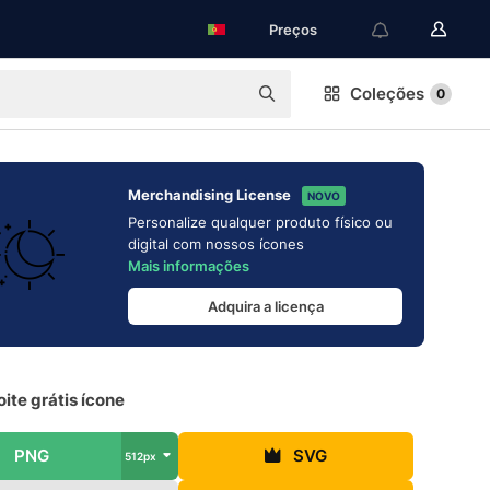
Preços
Coleções
0
Merchandising License
NOVO
Personalize qualquer produto físico ou
digital com nossos ícones
Mais informações
Adquira a licença
oite grátis ícone
PNG
SVG
512px