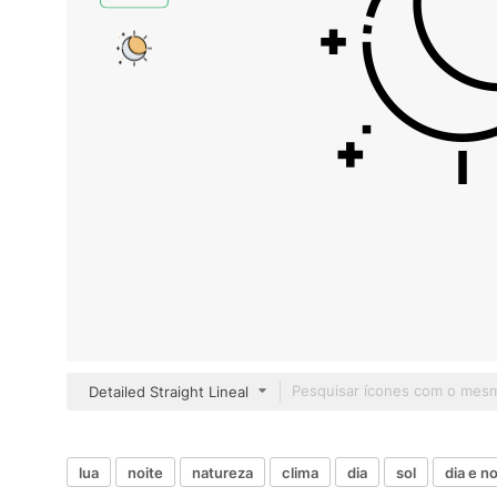
Detailed Straight Lineal
lua
noite
natureza
clima
dia
sol
dia e no