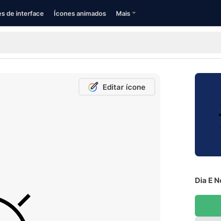
s de interface
Ícones animados
Mais
Editar ícone
Dia E N