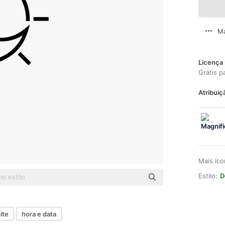
Ma
Licença 
Grátis p
Atribuiç
Mais íc
Estilo:
D
ite
hora e data