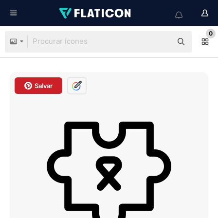
0
Salvar