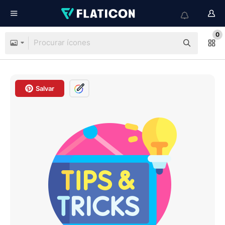
0
Salvar