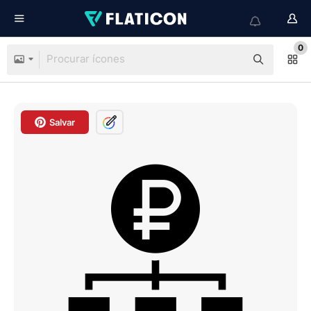
0
Salvar