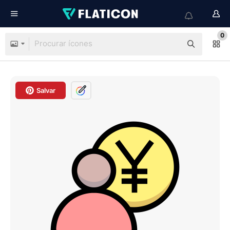
0
Salvar