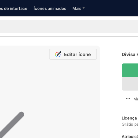
s de interface
Ícones animados
Mais
Editar ícone
Divisa 
Ma
Licença 
Grátis p
Atribuiç