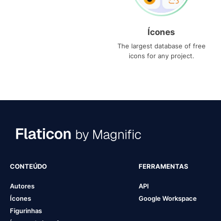
Ícones
The largest database of free
icons for any project.
CONTEÚDO
FERRAMENTAS
Autores
API
Ícones
Google Workspace
Figurinhas