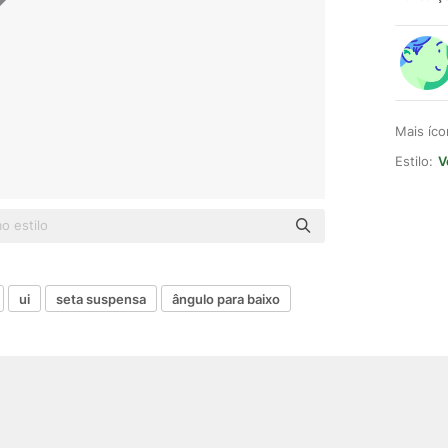
Mais íc
Estilo:
V
ui
seta suspensa
ângulo para baixo