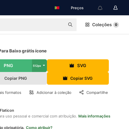
Preços
Coleções
0
Para Baixo grátis ícone
PNG
SVG
512px
Copiar PNG
Copiar SVG
is formatos
Adicionar à coleção
Compartilhe
Flaticon
ara uso pessoal e comercial com atribuição.
Mais informações
ão obrigatória.
Como atribuir?