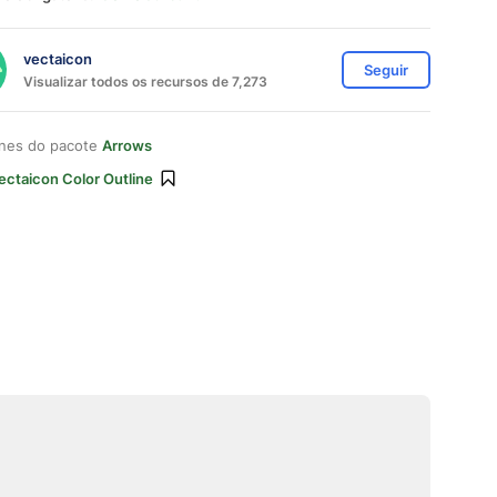
vectaicon
Seguir
Visualizar todos os recursos de 7,273
ones do pacote
Arrows
ectaicon Color Outline