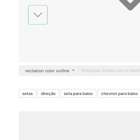
vectaicon color outline
setas
direção
seta para baixo
chevron para baixo