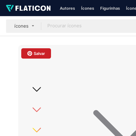
Autores
Ícones
Figurinhas
Ícone
ícones
Salvar