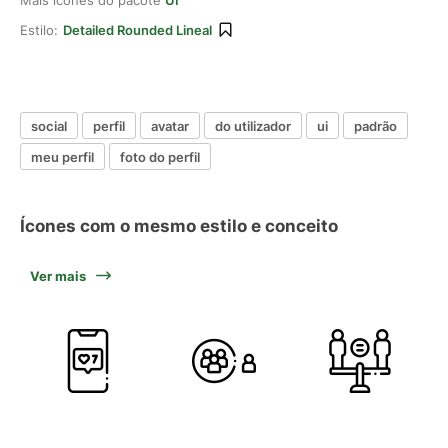
Mais ícones do pacote
UI
Estilo:
Detailed Rounded Lineal
social
perfil
avatar
do utilizador
ui
padrão
meu perfil
foto do perfil
Ícones com o mesmo estilo e conceito
Ver mais