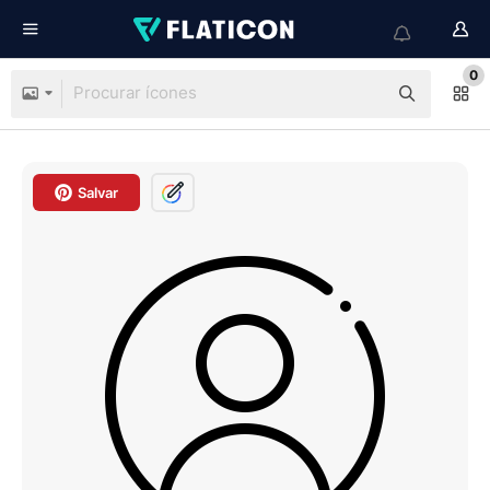
0
Salvar