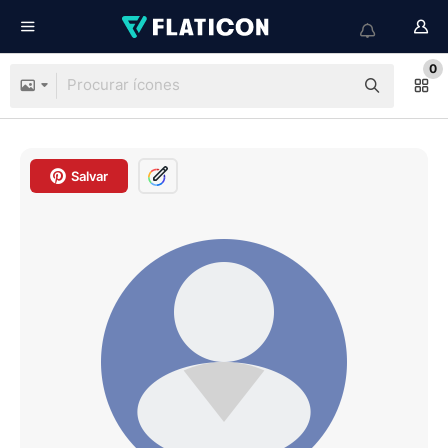
0
Salvar