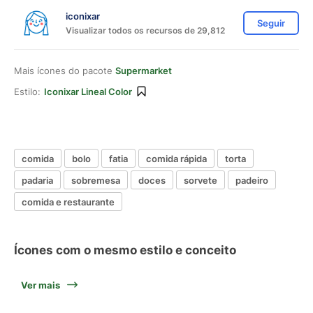
iconixar
Seguir
Visualizar todos os recursos de 29,812
Mais ícones do pacote
Supermarket
Estilo:
Iconixar Lineal Color
comida
bolo
fatia
comida rápida
torta
padaria
sobremesa
doces
sorvete
padeiro
comida e restaurante
Ícones com o mesmo estilo e conceito
Ver mais