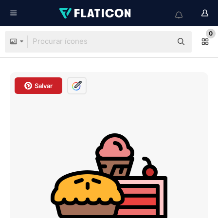
0
Salvar