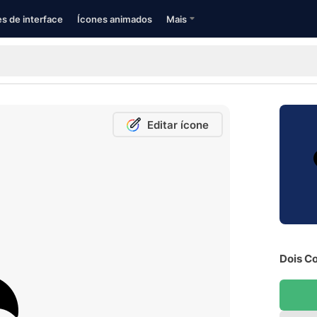
s de interface
Ícones animados
Mais
Editar ícone
Dois Co