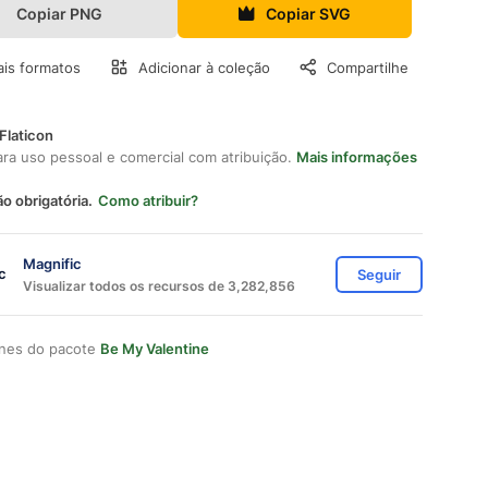
Copiar PNG
Copiar SVG
is formatos
Adicionar à coleção
Compartilhe
Flaticon
ara uso pessoal e comercial com atribuição.
Mais informações
ão obrigatória.
Como atribuir?
Magnific
Seguir
Visualizar todos os recursos de 3,282,856
ones do pacote
Be My Valentine