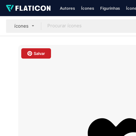
Autores
Ícones
Figurinhas
Ícone
ícones
Salvar