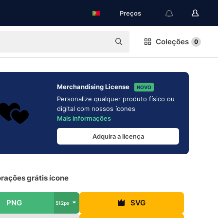
Preços
Coleções
0
Merchandising License
NOVO
Personalize qualquer produto físico ou
digital com nossos ícones
Mais informações
Adquira a licença
rações grátis ícone
PNG
SVG
512px