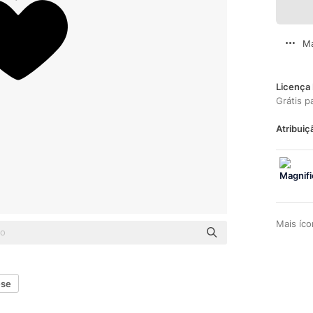
Ma
Licença 
Grátis p
Atribuiç
Mais íc
-se