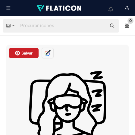
0
Salvar