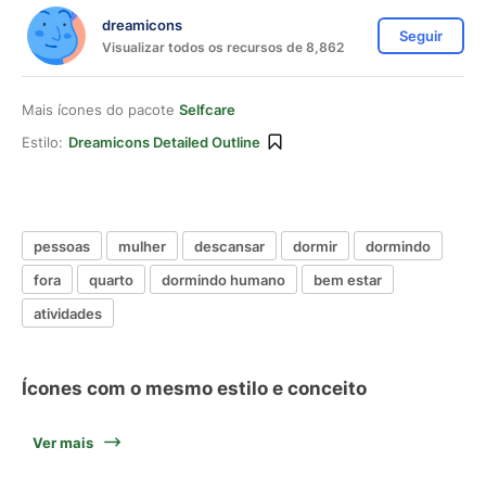
dreamicons
Seguir
Visualizar todos os recursos de 8,862
Mais ícones do pacote
Selfcare
Estilo:
Dreamicons Detailed Outline
pessoas
mulher
descansar
dormir
dormindo
fora
quarto
dormindo humano
bem estar
atividades
Ícones com o mesmo estilo e conceito
Ver mais