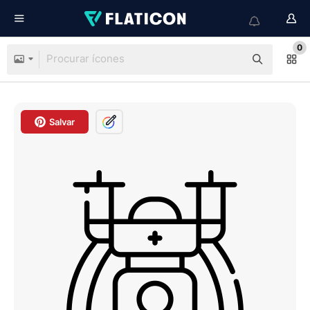
0
Salvar