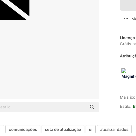
Ma
Licença 
Grátis p
Atribuiç
Mais íc
Estilo:
B
r
comunicações
seta de atualização
ui
atualizar dados