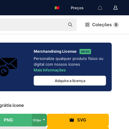
Preços
Coleções
0
Merchandising License
NOVO
Personalize qualquer produto físico ou
digital com nossos ícones
Mais informações
Adquira a licença
grátis ícone
PNG
SVG
512px