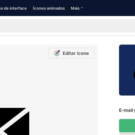
s de interface
Ícones animados
Mais
Editar ícone
E-mail 