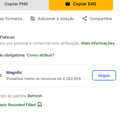
Copiar PNG
Copiar SVG
is formatos
Adicionar à coleção
Compartilhe
Flaticon
ara uso pessoal e comercial com atribuição.
Mais informações
ão obrigatória.
Como atribuir?
Magnific
Seguir
Visualizar todos os recursos de 3,282,856
ones do pacote
Refresh
asic Rounded Filled