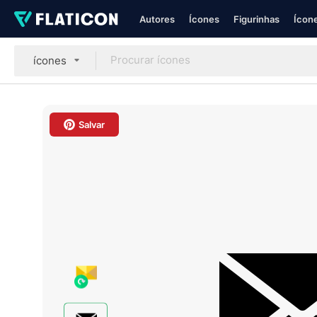
Autores
Ícones
Figurinhas
Ícone
ícones
Salvar