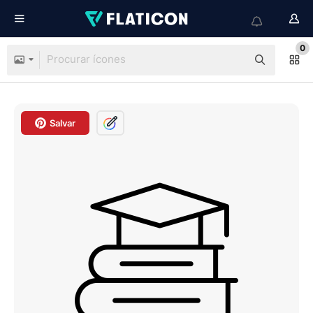
0
Salvar