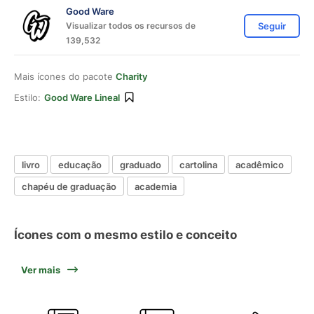
Good Ware
Visualizar todos os recursos de
Seguir
139,532
Mais ícones do pacote
Charity
Estilo:
Good Ware Lineal
livro
educação
graduado
cartolina
acadêmico
chapéu de graduação
academia
Ícones com o mesmo estilo e conceito
Ver mais