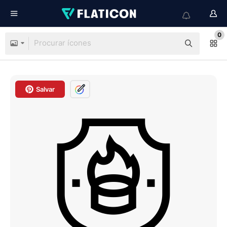
0
Salvar