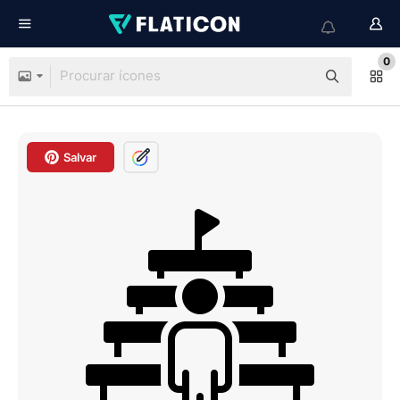
0
Salvar