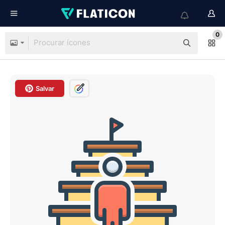
0
Salvar