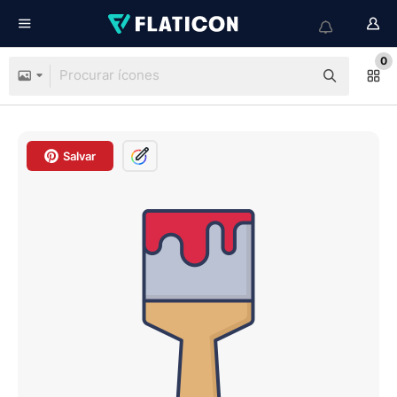
0
Salvar