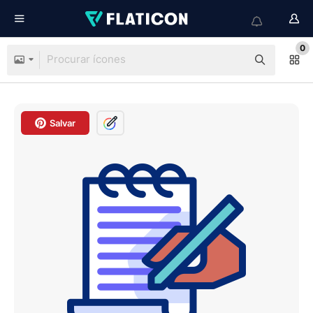
0
Salvar