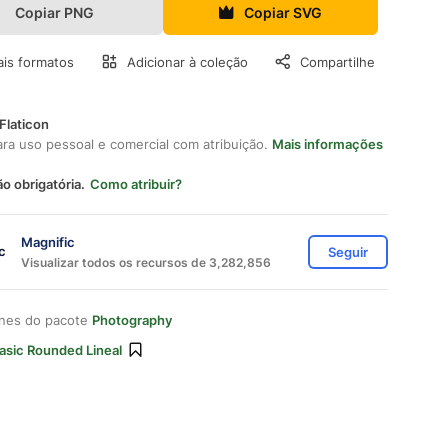
Copiar PNG
Copiar SVG
is formatos
Adicionar à coleção
Compartilhe
Flaticon
ara uso pessoal e comercial com atribuição.
Mais informações
ão obrigatória.
Como atribuir?
Magnific
Seguir
Visualizar todos os recursos de 3,282,856
ones do pacote
Photography
asic Rounded Lineal