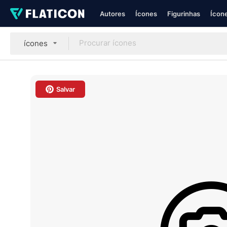
Autores
Ícones
Figurinhas
Ícone
ícones
Salvar