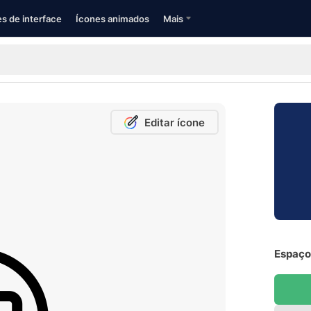
s de interface
Ícones animados
Mais
Editar ícone
Espaço