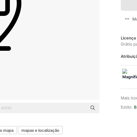
Ma
Licença 
Grátis p
Atribuiç
Mais íc
Estilo:
B
do mapa
mapas e localização