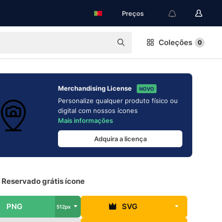
Preços
Coleções
0
Merchandising License
NOVO
Personalize qualquer produto físico ou
digital com nossos ícones
Mais informações
Adquira a licença
 Reservado grátis ícone
PNG
SVG
512px