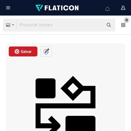
0
Salvar