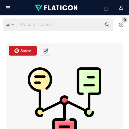
0
Salvar