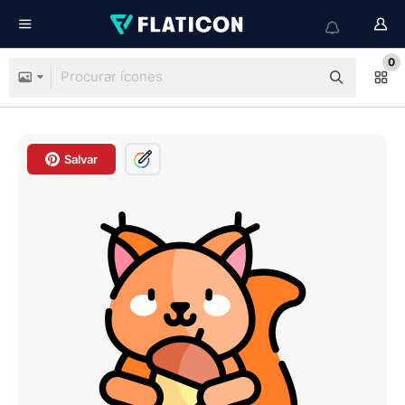
0
Salvar