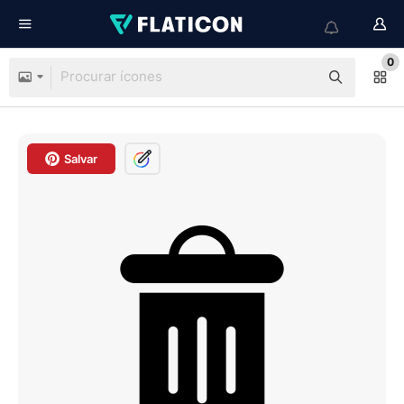
0
Salvar