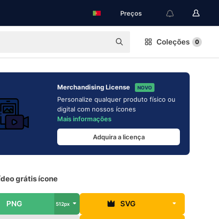
Preços
Coleções
0
Merchandising License
NOVO
Personalize qualquer produto físico ou
digital com nossos ícones
Mais informações
Adquira a licença
deo grátis ícone
PNG
SVG
512px