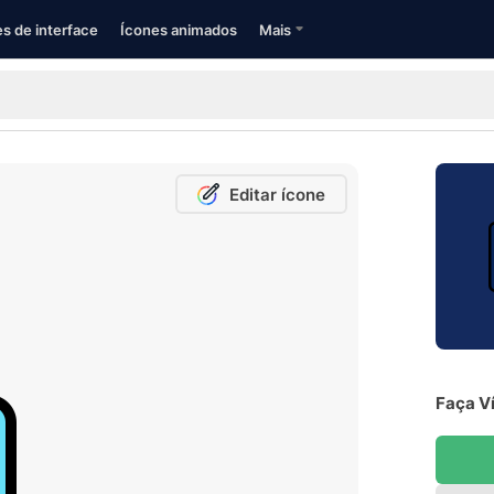
s de interface
Ícones animados
Mais
Editar ícone
Faça Ví