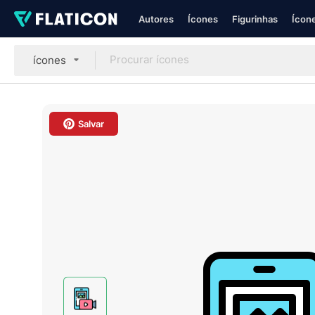
Autores
Ícones
Figurinhas
Ícone
ícones
Salvar