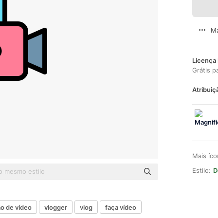
Ma
Licença 
Grátis p
Atribuiç
Mais íc
Estilo:
D
o de vídeo
vlogger
vlog
faça vídeo