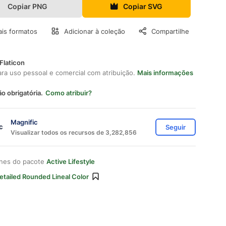
Copiar PNG
Copiar SVG
is formatos
Adicionar à coleção
Compartilhe
Flaticon
ara uso pessoal e comercial com atribuição.
Mais informações
ão obrigatória.
Como atribuir?
Magnific
Seguir
Visualizar todos os recursos de 3,282,856
ones do pacote
Active Lifestyle
etailed Rounded Lineal Color