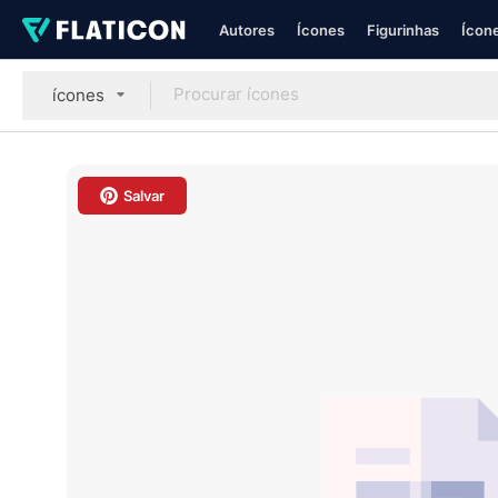
Autores
Ícones
Figurinhas
Ícone
ícones
Salvar