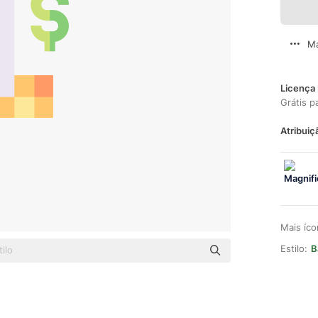
Ma
Licença 
Grátis p
Atribuiç
Mais íc
Estilo:
B