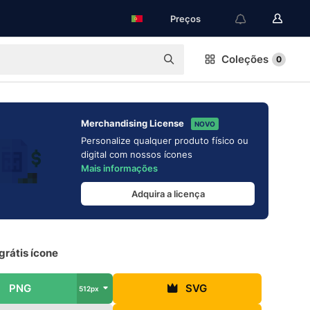
Preços
Coleções
0
Merchandising License
NOVO
Personalize qualquer produto físico ou
digital com nossos ícones
Mais informações
Adquira a licença
grátis ícone
PNG
SVG
512px