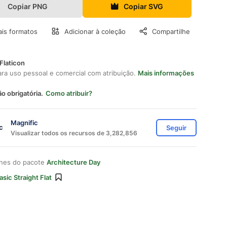
Copiar PNG
Copiar SVG
is formatos
Adicionar à coleção
Compartilhe
Flaticon
ara uso pessoal e comercial com atribuição.
Mais informações
ão obrigatória.
Como atribuir?
Magnific
Seguir
Visualizar todos os recursos de 3,282,856
ones do pacote
Architecture Day
asic Straight Flat