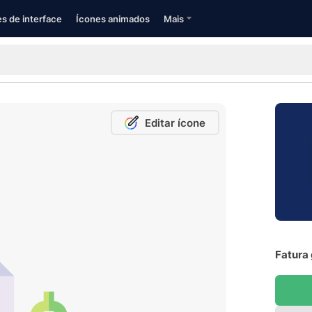
s de interface
Ícones animados
Mais
Editar ícone
Fatura 