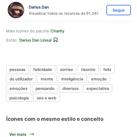
Darius Dan
Seguir
Visualizar todos os recursos de 61,341
Mais ícones do pacote
Charity
Estilo:
Darius Dan Lineal
pessoas
felicidade
sorriso
risonho
feliz
do utilizador
mente
inteligência
emoção
emoções
pensando
diversos
expectativa
psicologia
seo e web
Ícones com o mesmo estilo e conceito
Ver mais