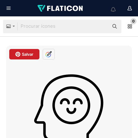
0
Salvar